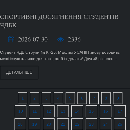
СПОРТИВНІ ДОСЯГНЕННЯ СТУДЕНТІВ
ЧДБК
2026-07-30
2336
Студент ЧДБК, групи № КІ-25, Максим УСАНІН знову доводить:
межі існують лише для того, щоб їх долати! Другий рік посп...
ДЕТАЛЬНІШЕ
1
2
3
4
5
6
7
8
9
10
11
12
13
14
15
16
17
18
19
20
21
22
23
24
25