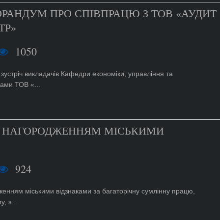
РАНДУМ ПРО СПІВПРАЦЮ З ТОВ «АУДИТ
ТР»
1050
 зустріч викладачів Кафедри економіки, управління та
ами ТОВ «...
ІЗ НАГОРОДЖЕННЯМ МІСЬКИМИ
924
женням міськими відзнаками за багаторічну сумлінну працю,
, з...