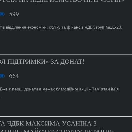
599
тів відділення економіки, обліку та фінансів ЧДБК груп №1Е-23,
Л ПІДТРИМКИ» ЗА ДОНАТ!
664
 Вже є перші донати в межах благодійної акції «Пам`ятай ім`я
..
ТА ЧДБК МАКСИМА УСАНІНА З
АННЯ «МАЙСТЕР СПОРТУ УКРАЇНИ»