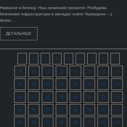
Навчання в безпеці. Наш незмінний пріоритет. Розбудова
безпекової інфраструктури в закладах освіти Черкащини – у
фокус...
ДЕТАЛЬНІШЕ
1
2
3
4
5
6
7
8
9
10
11
12
13
14
15
16
17
18
19
20
21
22
23
24
25
26
27
28
29
30
31
32
33
34
35
36
37
38
39
40
41
42
43
44
45
46
47
48
49