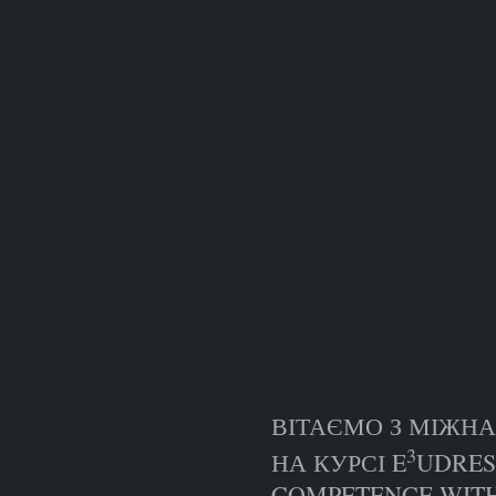
ВІТАЄМО З МІЖН
3
НА КУРСІ E
UDRES
COMPETENCE WITH 