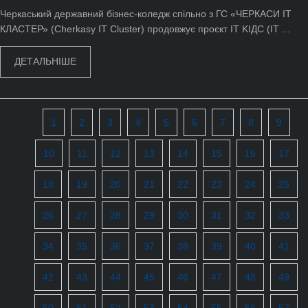
Черкаський державний бізнес-коледж спільно з ГС «ЧЕРКАСИ ІТ
КЛАСТЕР» (Cherkasy ІТ Cluster) продовжує проєкт IT KIДС (IT ...
ДЕТАЛЬНІШЕ
1
2
3
4
5
6
7
8
9
10
11
12
13
14
15
16
17
18
19
20
21
22
23
24
25
26
27
28
29
30
31
32
33
34
35
36
37
38
39
40
41
42
43
44
45
46
47
48
49