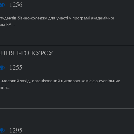
1256
тудентів бізнес-коледжу для участі у програмі академічної
ям КА...
ННЯ І-ГО КУРСУ
1255
-масовий захід, організований цикловою комісією суспільних
ння...
1295