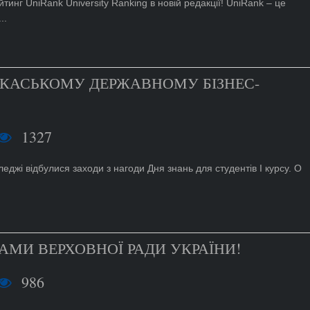
инг UniRank University Ranking в новій редакції! UniRank – це
..
РКАСЬКОМУ ДЕРЖАВНОМУ БІЗНЕС-
1327
леджі відбулися заходи з нагоди Дня знань для студентів І курсу. О
АМИ ВЕРХОВНОЇ РАДИ УКРАЇНИ!
986