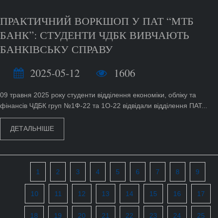
ПРАКТИЧНИЙ ВОРКШОП У ПАТ “МТБ
БАНК”: СТУДЕНТИ ЧДБК ВИВЧАЮТЬ
БАНКІВСЬКУ СПРАВУ
2025-05-12
1606
09 травня 2025 року студенти відділення економіки, обліку та
фінансів ЧДБК груп №1Ф-22 та 1О-22 відвідали відділення ПАТ...
ДЕТАЛЬНІШЕ
1
2
3
4
5
6
7
8
9
10
11
12
13
14
15
16
17
18
19
20
21
22
23
24
25